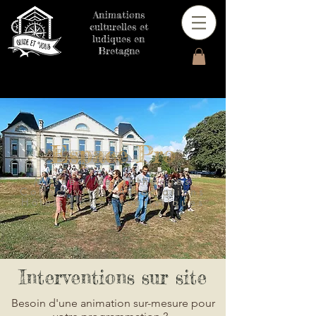
Animations
culturelles et
ludiques en
Bretagne
Espace Pro
Musées/Médiathèques
Collectivités/
Associations
Hôtels/ Sites touristiques
Interventions sur site
Besoin d'une animation sur-mesure pour