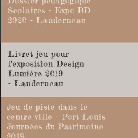
Dossier pédagogique
Scolaires -
Expo BD
2020 - Landerneau
Livret-jeu pour
l'exposition Design
Lumière 2019
-
Landerneau
Jeu de piste dans le
centre-ville - Port-Louis
Journées du Patrimoine
2019