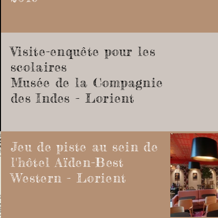
Visite-enquête pour les
scolaires
Musée
de la Compagnie
des Indes - Lorient
Jeu de piste au sein de
l'hôtel Aïden-Best
Western - Lorient