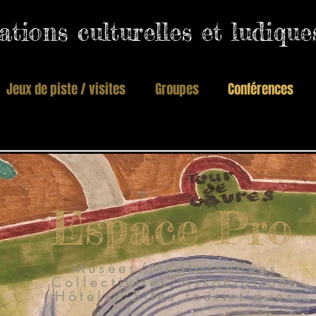
tions culturelles et ludiqu
Jeux de piste / visites
Groupes
Conférences
Espace Pro
Musées/Médiathèques
Collectivités/
Associations
Hôtels/ Sites touristiques