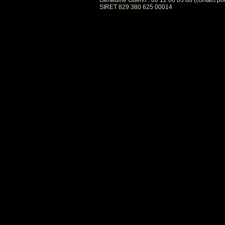
Géraldine Guérin : 06 12 66 03 88 (contact po
SIRET 829 380 625 00014