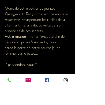
Munis de votre boîtier de jeu
Les
Passagers du Temps, menez une enquête
palpitante, en
arpentant les ruelles de la
cité maritime, à la découverte de son
histoire et de ses secrets.
Votre mission
: mener l'enquête afin de
découvrir, parmi 5 suspects, celui qui
causa la perte de cette pauvre jeune
femme, par le passé...
Y parviendrez-vous ?
Infos pratiques :
Jeu piste à travers les ruelles et les
sentiers côtiers de la ville.
Durée du parcours : 1h30, à pied.
De 7 à 97 ans.