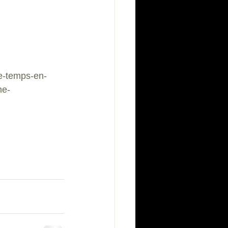
le-temps-en-
ne-