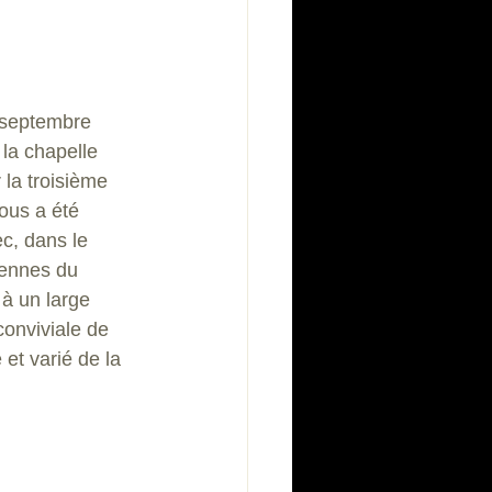
 septembre 
 la chapelle 
la troisième 
ous a été 
ec, dans le 
ennes du 
à un large 
conviviale de 
 et varié de la 