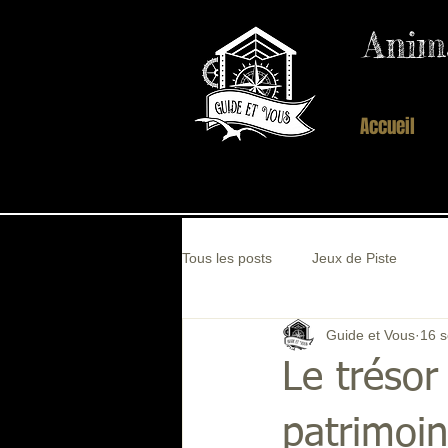
Anima
Guide et vous
Accueil
Tous les posts
Jeux de Piste
Guide et Vous
16 s
Le trésor
patrimoin