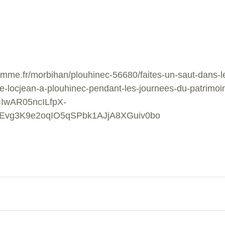
ramme.fr/morbihan/plouhinec-56680/faites-un-saut-dans-
-de-locjean-a-plouhinec-pendant-les-journees-du-patrimoi
=IwAR05ncILfpX-
vg3K9e2oqIO5qSPbk1AJjA8XGuiv0bo