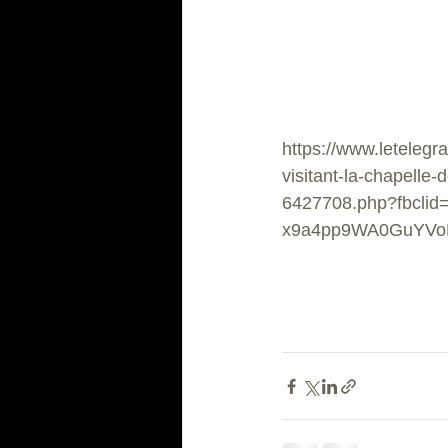
https://www.leteleg
visitant-la-chapelle
6427708.php?fbclid
x9a4pp9WA0GuYVoE