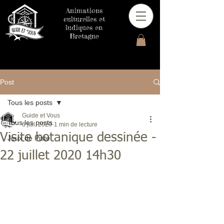
Animations
culturelles et
ludiques en
Bretagne
Post
Tous les posts
Guide et Vous
Tous les posts
6 juil. 2020
1 min de lecture
Visite botanique dessinée -
Jeux de Piste
22 juillet 2020 14h30