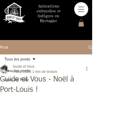
Animations
culturelles et
ludiques en
Bretagne
Post
Tous les posts
Guide et Vous
Tous les posts
4 déc. 2023
1 min de lecture
Guide et Vous - Noël à
Jeux de Piste
Port-Louis !